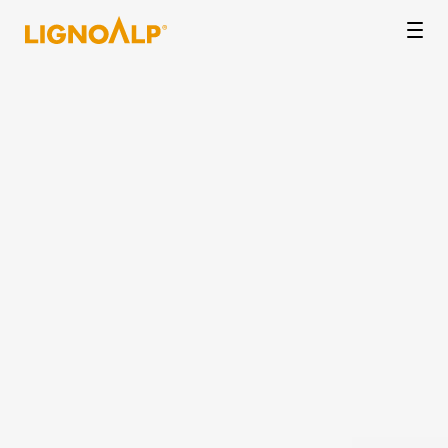
LignoAlp
Men