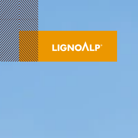
DE
LignoAlp