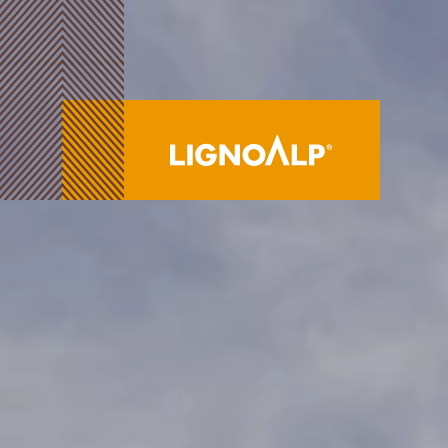
EN
LignoAlp