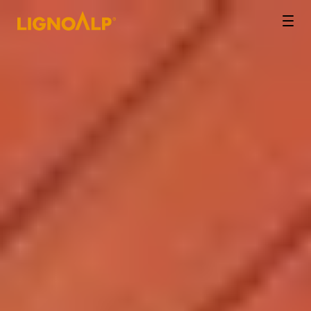
LignoAlp
Men