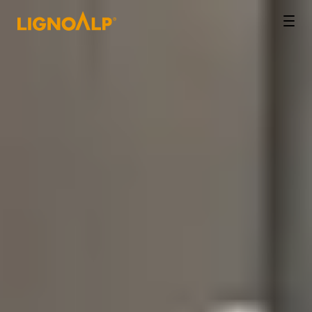
LignoAlp
Men