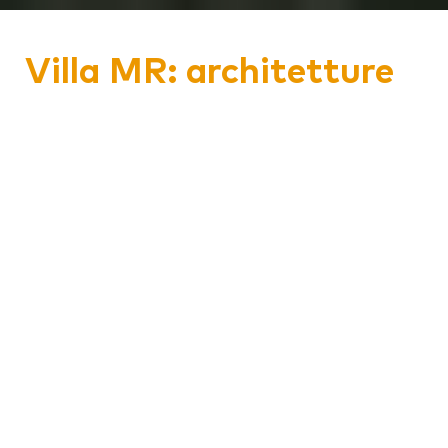
Villa MR: architetture
al centro, in sinergia
con l'ambiente
In Provincia di Reggio Emilia, in piena
Pianura Padana, LignoAlp ha realizzato
Villa MR, un’abitazione privata
contraddistinta da un’architettura
moderna e funzionale. Lo Studio LSA ha
ideato un fabbricato residenziale il cui
progetto ha origine dalla ricerca di
un’architettura dalle forme
contemporanee, comunicative ed