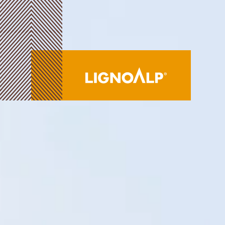
IT
LignoAlp